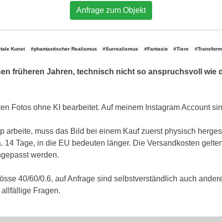
Anfrage zum Objekt
itale Kunst
#phantastischer Realismus
#Surrealismus
#Fantasie
#Tiere
#Transform
n früheren Jahren, technisch nicht so anspruchsvoll wie 
en Fotos ohne KI bearbeitet. Auf meinem Instagram Account sin
p arbeite, muss das Bild bei einem Kauf zuerst physisch hergeste
. 14 Tage, in die EU bedeuten länger. Die Versandkosten gelte
ngepasst werden.
rösse 40/60/0.6, auf Anfrage sind selbstverständlich auch ander
allfällige Fragen.