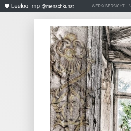
Leeloo_mp
WERKüBERSICHT
@menschkunst